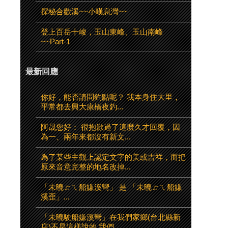
探秘合歡溪~~小嘆息灣~~
登上百岳十峻，玉山東峰、玉山南峰
~~Part-1
最新回應
你好，能否請問釣點呢？ 我本身住大里，
平常都去興大康橋夜釣...
阿晟您好： 很抱歉過了這麼久才回覆，因
為一、兩年來都沒有新文...
為了某些主觀上認定文字的美或吉祥，而把
原來音意完整的地名改掉...
「未曉ㄊㄟ船嫌溪彎」 是 「未曉ㄊㄟ船嫌
溪歪」...
「未曉駛船嫌溪彎」在我們家鄉(台北縣新
店)不是這樣說的,我們...