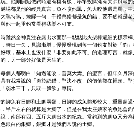
玩玩。他剛開始做釣時還有模有樣，舉竿投餌滿有大師風範的
，滿場都是他的經典真言，魚不咬他罵，魚大咬他還是罵，中
是大罵特罵，總歸一句，千錯萬錯都是魚的錯，要不然就是老
，與他一起垂釣常看得我樂不可支。
釣時雖然全神貫注在露出水面那一點點比火柴棒還細的標示桿
靜，時日一久，見識漸增，慢慢發現到每一個釣友對於「釣」
錯好壞，基本上也沒什麼「非要如此不可」的道理可言，就像
養的，另一部分好像是天生的。
然每個人都明白「知過能改，善莫大焉」的聖言，但年久月深
，具有我常說的「勇於認錯，堅決不改」的價值觀在裡頭。堅
似「弱水三千，只取一瓢飲」專情。
灣的鯽魚有日鯽和土鯽兩類，日鯽的成魚體形較大，重量超過
小，半斤左右的就算是大鯽了，但是在我太座娘家的魚池曾釣
弟說，南部有四、五斤大鯽出水的紀錄。常釣到的鯽魚又分為
體色銀白的銀鯽，銀鯽才是我們常說的土鯽。