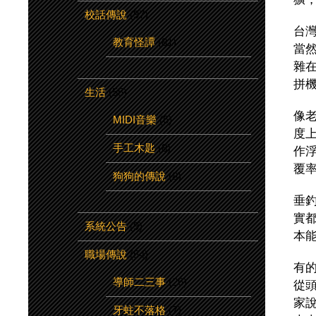
校話傳說
(97)
台
教育怪譚
(81)
當
雜
拼
生活
(55)
像
MIDI音樂
(6)
度
手工木匙
(8)
作
覆
狗狗的傳說
(8)
垂
實
系統公告
(9)
本
職場傳說
(54)
有
導師二三事
(26)
從
家
牙蛀不落格
(7)