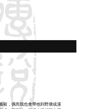
廝殺，偶而我也會帶他到野塘或溪