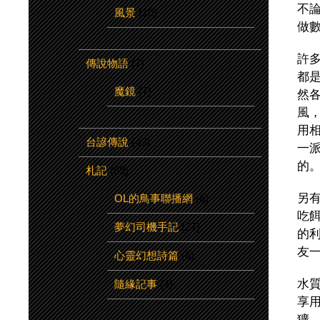
不
風景
(10)
做
許
傳說物語
(7)
都
魔鏡
(7)
然
風
用
台諺傳說
(43)
一
的
札記
(59)
另
OL的鳥事聯播網
(6)
吃
夢幻司機手記
(27)
的
友
心靈幻想詩篇
(6)
水
隨緣記事
(4)
享
獷