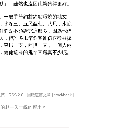
動」，雖然也沒因此就釣得更好。
。一般手竿釣對釣點環境的地文、
，水深三、五尺至七、八尺，水底
對釣點不須講究這麼多，因為他們
大，但許多甩竿釣客卻仍喜歡盤據
，東扒一支，西扒一支，一個人兩
，偏偏這樣的甩竿客還真不少呢。
點閱 |
RSS 2.0
|
回應這篇文章
|
trackback
|
 釣的趣—失手線的運用 »