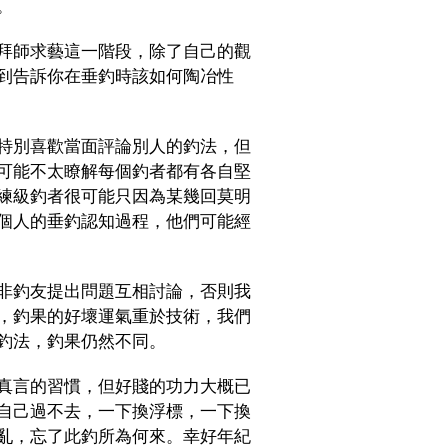
。
拜師求藝這一階段，除了自己的觀
到告訴你在垂釣時該如何陶冶性
特別喜歡當面評論別人的釣法，但
可能不太瞭解每個釣者都有各自堅
練級釣者很可能只因為某幾回莫明
個人的垂釣認知過程，他們可能經
非釣友提出問題互相討論，否則我
，釣果的好壞運氣重於技術，我們
釣法，釣果仍然不同。
真言的習慣，但好賤的功力大概已
自己過不去，一下換浮標，一下換
亂，忘了此釣所為何來。幸好年紀