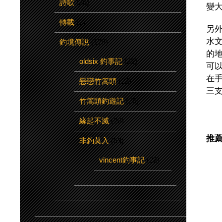
詩歌
(26)
變
轉載
(3)
另
水
釣境傳說
(178)
的
oldsix 釣事記
(22)
可
在
戀戀竹篙頭
(22)
三
竹篙頭釣遊記
(26)
緣起不滅
(20)
推
非釣莫入
(63)
vincent釣事記
(22)
2