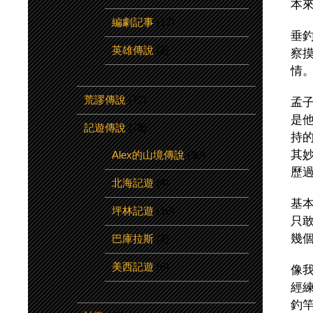
本
編劇記事
(17)
垂
英雄傳說
(2)
察
情
荒謬傳說
(72)
孟
是
記遊傳說
(78)
持
其
Alex的山境傳說
(30)
歷
北海記遊
(4)
基
坪林記遊
(10)
只
幾
巴庫拉斯
(2)
美西記遊
(6)
像
經
釣