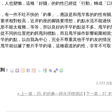
大，人也變懶，這種「好賤」的釣性已經從「行動」轉成「口
外，有一件不吐不快的「釣事」，應該是和甩竿客的釣性有關
文要求相對較高，近岸釣座的腳路要理想，釣點水流不能過快
地形不能太複雜…等等，所以良好的手竿釣點並不多。甩竿釣
以從不同的位置把釣餌甩到標點，而且甩竿操作影響範圍相當
手竿的釣點，以自我為中心，完全不尊重其他手竿釣友的情況
支甩竿就佔據了整片手竿釣場，這種霸道的釣性，非常不可取
薦到：
2,223 次
« 上一篇：35. 釣的趣—靜水浮標測試
|
下一篇：37.
 個回應 to “36. 釣的趣－釣性面面觀”