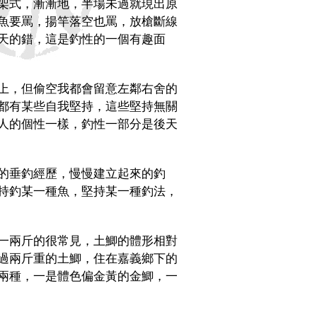
架式，漸漸地，半場未過就現出原
魚要罵，揚竿落空也罵，放槍斷線
天的錯，這是釣性的一個有趣面
上，但偷空我都會留意左鄰右舍的
都有某些自我堅持，這些堅持無關
人的個性一樣，釣性一部分是後天
的垂釣經歷，慢慢建立起來的釣
持釣某一種魚，堅持某一種釣法，
一兩斤的很常見，土鯽的體形相對
過兩斤重的土鯽，住在嘉義鄉下的
兩種，一是體色偏金黃的金鯽，一