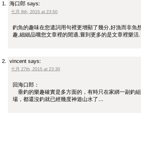
海口郎
says:
七月 8th, 2015 at 23:50
釣魚的趣味在您遣詞用句裡更增顯了幾分,好漁而非魚
趣,細細品嚐您文章裡的閒適,嘗到更多的是文章裡樂活.
vincent
says:
七月 27th, 2015 at 23:30
回海口郎：
垂釣的樂趣確實是多方面的，有時只在家綁一副釣組
場，都還沒釣就已經幾度神遊山水了…