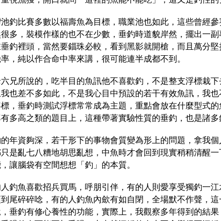
灣池釣比賽多數以福壽魚為目標，職業池也如此，這些曾經參
然很多，裝模作樣的也不在少數，垂釣時道貌岸然，擺出一副專
在垂釣裡頭，當然要錙珠必較，看到黑影就開槍，而且萬分堅
機率，純以作合命中率來講，很可能連半成都不到。
老六兄所說的，吃半目的魚訊他不喜歡釣，不是整支浮標栽下
上我也差不多如此，不是我心目中預設的若干有效魚訊，我也不
浮標，垂釣時測試浮標常常成為主題，重點會放在什麼型式的
率有多高之類的題目上，這種帶著實驗性質的垂釣，也是諸多
釣的年資夠深，若干形下的事物會質變為形上的問題，拿我個
都只是亂七八糟地胡思亂想，中魚時才會回到現實稍稍清醒一
能，讓腦袋有空間想想「釣」的本質。
的人釣魚喜歡招兵買馬，呼朋引伴，有的人則愛享受獨釣一江
頭到尾碎碎唸，有的人釣魚內歛有如自閉，全場默不作聲，這
說，垂釣有修心養性的功能，實際上，我觀察多年得到的結果