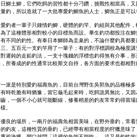
論日鯽土鯽，它們吃餌的習性都十分刁鑽，挑戰性相當高，又
數量釣，所以造就了一大批專愛釣鯽魚的人士，鯽魚正是可以
多愛釣者一輩子只鍾情釣鯽，硬體的釣竿、釣組與其他配件，
是為了這種體形相對較小的目標魚而設。畢生釣功都投注在鯽
各有不同的釣性。有奉日本鯽師為圭臬的，不論什麼釣具都要
，三、五百元一支釣竿用了一輩子；有的對浮標調校為極度講
相對遲鈍的走鉛釣法，一支十塊錢的浮標也釣得煞有介事，形
派，所養成的釣性通常比較斯文自持，各方面的要求也都相對
。
有一派是特別愛釣福壽魚的，目前台灣野生吳郭魚的品種極多
餌有時乾脆有時猶豫，當它龜毛起來時，吃餌詭異無比，又因
利齒，一個不小心就可能斷線，修養稍差的釣友常常釣得當場
一樣。
質優良的場所，一兩斤的福壽魚相當美味，在野外垂釣，常看
用的釣友，這種性質的垂釣，已經帶有相當程度的狩獵意味了
，重視漁獲，開口就問「這裡的魚能不能吃」，這又是釣性的