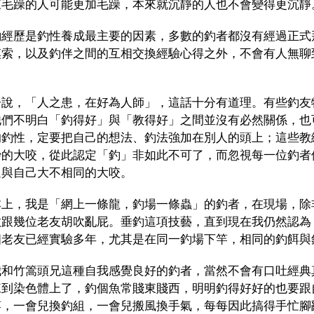
來毛躁的人可能更加毛躁，本來就沉靜的人也不會變得更沉靜
釣經歷是釣性養成最主要的因素，多數的釣者都沒有經過正式
摸索，以及釣伴之間的互相交換經驗心得之外，不會有人無聊
。
子說，「人之患，在好為人師」，這話十分有道理。有些釣友
他們不明白「釣得好」與「教得好」之間並沒有必然關係，也
的釣性，定要把自己的想法、釣法強加在別人的頭上；這些教
妙的大咬，從此認定「釣」非如此不可了，而忽視每一位釣者
過與自己大不相同的大咬。
本上，我是「網上一條龍，釣場一條蟲」的釣者，在現場，除
敢跟幾位老友胡吹亂屁。垂釣這項技藝，直到現在我仍然認為
個老友已經實驗多年，尤其是在同一釣場下竿，相同的釣餌與
我和竹篙頭兄這種自我感覺良好的釣者，當然不會有口吐經典
練到染色體上了，釣個魚常賤東賤西，明明釣得好好的也要跟
竿，一會兒換釣組，一會兒搬風換手氣，每每因此搞得手忙腳