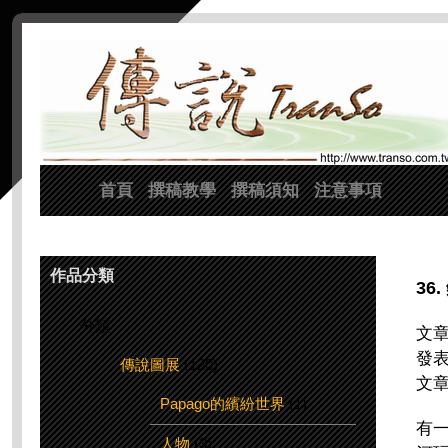
首頁
撰稿教學
撰稿須知
注意事項
作品分類
36
分類
文章
發表時
傳說圖展
(120)
文
Papago的繽紛世界
(1)
有
人物
(3)