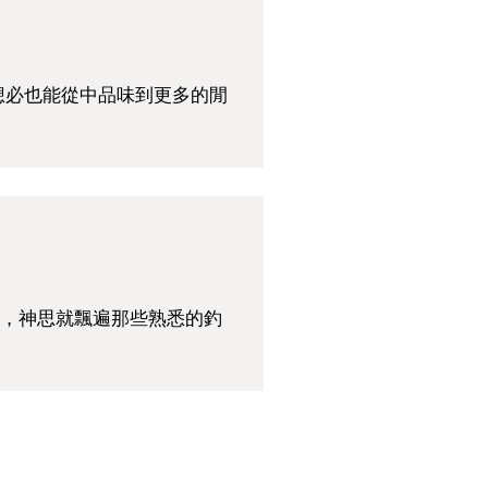
想必也能從中品味到更多的閒
，神思就飄遍那些熟悉的釣