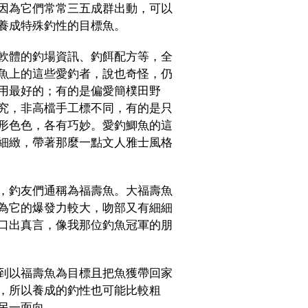
因為它們常常三五成群出動，可以
養成特殊釣性的目標魚。
軟體的釣場資訊、釣餌配方等，全
魚上的這些愛釣者，說也奇怪，仍
用最好的；有的是偏愛簡樸田野
究，非高檔手工標不同，有的是只
形色色，各有巧妙。愛釣鯽魚的這
細緻，帶著那麼一點文人雅士風格
，釣友們通稱為福壽魚。大福壽魚
為它的爆發力較大，吻部又有細細
口出真言，像我那位釣魚冠軍的朋
到以福壽魚為目標且把魚獲帶回家
，所以養成的釣性也可能比較粗
另一面向。