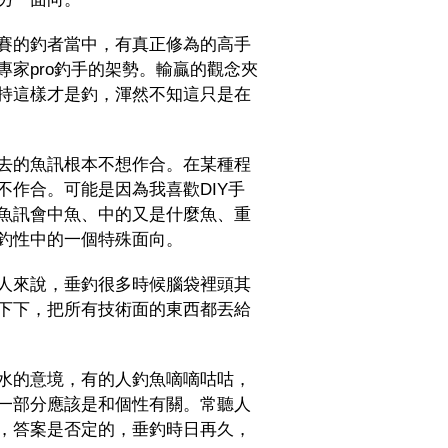
賽的釣者當中，有真正修為的高手
家pro釣手的架勢。輸贏的觀念夾
持這樣才是釣，渾然不知這只是在
去的魚訊根本不想作合。在某種程
作合。可能是因為我喜歡DIY手
魚訊會中魚、中的又是什麼魚、重
釣性中的一個特殊面向。
人來說，垂釣很多時候腦袋裡頭其
下下，把所有技術面的東西都丟給
水的意境，有的人釣魚嘀嘀咕咕，
一部分應該是和個性有關。常聽人
，答案是否定的，垂釣時日再久，