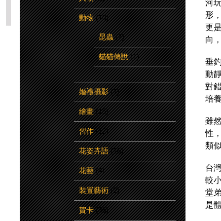
河
形
動物
(10)
更
昆蟲
(7)
向
貓貓傳說
(1)
垂
動
對
婚禮攝影
(1)
培
繪畫
(15)
雖
習作
(12)
性
類
花姿卉語
(16)
台
花藝
(4)
較
裝置藝術
(2)
堂
是
賀卡
(36)